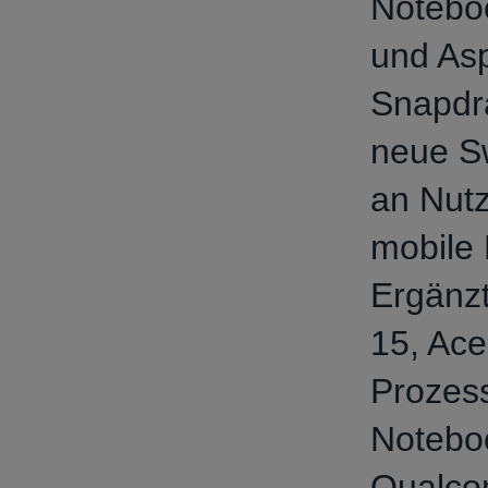
Noteboo
und Asp
Snapdr
neue Sw
an Nutz
mobile 
Ergänzt
15, Ace
Prozess
Noteboo
Qualco