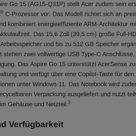
ire Go 15 (AG15‑Q31P) stellt Acer zudem sein er
®
C-Prozessor vor. Das Modell richtet sich an pre
d kombiniert energieeffiziente ARM‑Architektur mi
kkulaufzeit. Das 15,6 Zoll (39,5 cm) große Full‑HD
 Arbeitsspeicher und bis zu 512 GB Speicher ergän
ät stehen zwei vollwertige USB Type‑C Anschlüsse
ügung. Das Aspire Go 15 unterstützt AcerSense zu
tung und verfügt über eine Copilot‑Taste für den 
tionen unter Windows 11. Das Notebook wird zudem
recycelbaren Verpackung ausgeliefert und nutzt tei
3
 im Gehäuse und Netzteil.
nd Verfügbarkeit