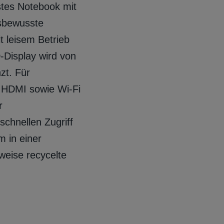
stes Notebook mit
isbewusste
t leisem Betrieb
‑Display wird von
zt. Für
, HDMI sowie Wi‑Fi
r
schnellen Zugriff
 in einer
lweise recycelte