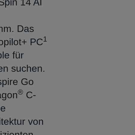
Spin 14 AI
mm. Das
1
Copilot+ PC
le für
en suchen.
spire Go
®
agon
C-
ie
tektur von
izienten