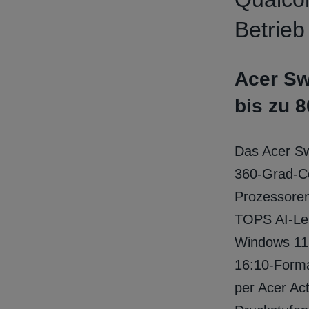
Betrieb
Acer Swi
bis zu 
Das Acer Sw
360‑Grad‑Co
Prozessore
TOPS AI‑Lei
Windows 11.
16:10‑Forma
per Acer Ac