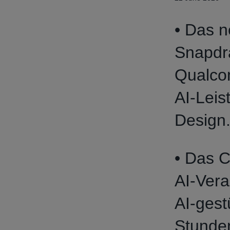
• Das n
Snapdr
Qualc
AI‑Leis
Design
• Das C
AI‑Vera
AI‑gest
Stunde