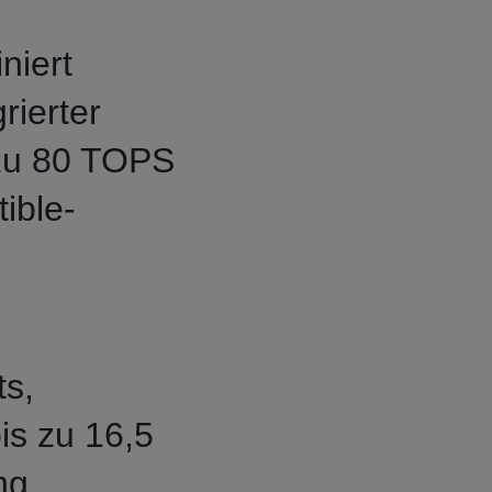
niert
rierter
zu 80 TOPS
ible-
ts,
is zu 16,5
ng.