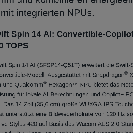
 mit integrierten NPUs.
ft Spin 14 AI: Convertible‑Copilo
80 TOPS
ift Spin 14 AI (SFSP14‑Q51T) erweitert die Swift‑
®
nvertible-Modell. Ausgestattet mit Snapdragon
X
®
n und Qualcomm
Hexagon™ NPU bietet das Note
stung für lokale AI‑Berechnungen und Copilot+ PC
 Das 14 Zoll (35,6 cm) große WUXGA‑IPS‑Touchd
t unterstützt eine Bildwiederholrate von 120 Hz s
tive Stylus 420 auf Basis des Wacom AES 2.0 Stan