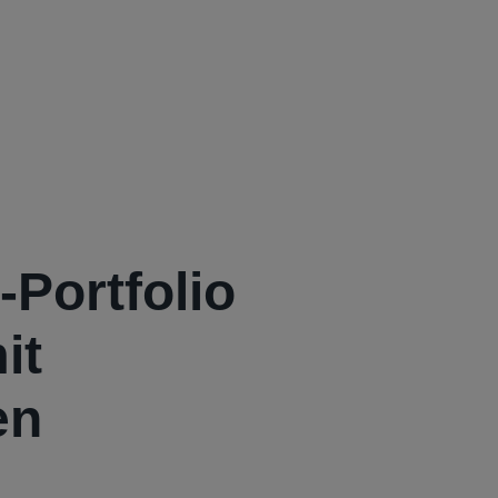
-Portfolio
it
en