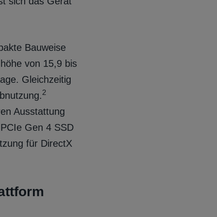
t sich das Gerät
mpakte Bauweise
uhöhe von 15,9 bis
age. Gleichzeitig
2
ebnutzung.
ren Ausstattung
B PCIe Gen 4 SSD
zung für DirectX
attform