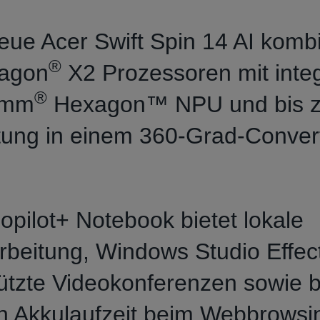
eue Acer Swift Spin 14 AI kombi
®
agon
X2 Prozessoren mit integ
®
omm
Hexagon™ NPU und bis 
tung in einem 360‑Grad‑Convert
.
opilot+ Notebook bietet lokale
rbeitung, Windows Studio Effec
ützte Videokonferenzen sowie b
n Akkulaufzeit beim Webbrowsi