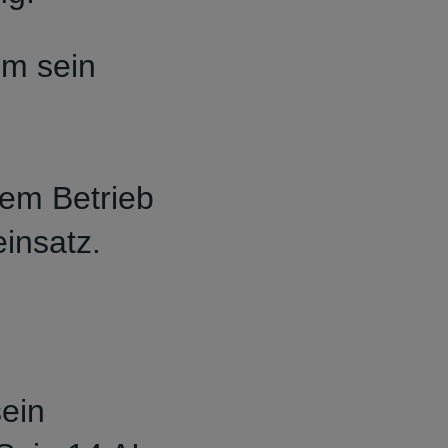
em sein
sem Betrieb
einsatz.
sein