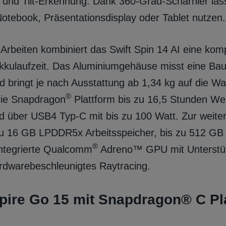
 und Tilt‑Erkennung. Dank 360‑Grad‑Scharnier läss
 Notebook, Präsentationsdisplay oder Tablet nutzen.
 Arbeiten kombiniert das Swift Spin 14 AI eine ko
Akkulaufzeit. Das Aluminiumgehäuse misst eine Ba
 bringt je nach Ausstattung ab 1,34 kg auf die Wa
®
die Snapdragon
Plattform bis zu 16,5 Stunden W
d über USB4 Typ-C mit bis zu 100 Watt. Zur weite
zu 16 GB LPDDR5x Arbeitsspeicher, bis zu 512 G
®
integrierte Qualcomm
Adreno™ GPU mit Unterstüt
rdwarebeschleunigtes Raytracing.
pire Go 15 mit Snapdragon® C Pl