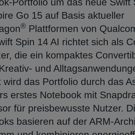
k-Portfolio um das neue Swift 
ire Go 15 auf Basis aktueller
®
agon
Plattformen von Qualco
ift Spin 14 AI richtet sich als 
er, die ein kompaktes Convertib
Kreativ- und Alltagsanwendung
 wird das Portfolio durch das A
rs erstes Notebook mit Snapdr
or für preisbewusste Nutzer. D
ks basieren auf der ARM‑Archi
mm und kombinieren energieeff