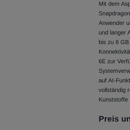
Mit dem Asp
Snapdragon
Anwender un
und langer A
bis zu 8 GB
Konnektivit
6E zur Verf
Systemverwal
auf AI‑Funk
vollständig 
Kunststoffe
Preis u