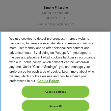
Simone Fritzsche
Senior PR Manager
at Acer DACH
simone.fritzsche@acer.com
We use cookies to detect preferences, improve website
navigation, to generate user statistics to make our website
more user friendly and to offer personalized content and
advertisements. By clicking on “Accept All”, you agree to
Marc Lechtenfeld
the use and placement of all cookies by Acer in accordance
Senior PR Berater
with our Cookie policy, which consent can be withdrawn
at FAKTOR 3 AG
anytime. Under “Cookie Settings”, you can manage your
preferences for each type of cookie. Learn more about who
m.lechtenfeld@faktor3.de
we are, which cookies we use and how to amend your
preferences in our
Cookie Policy.
Cookies Settings
Privacy Policy
Accept All