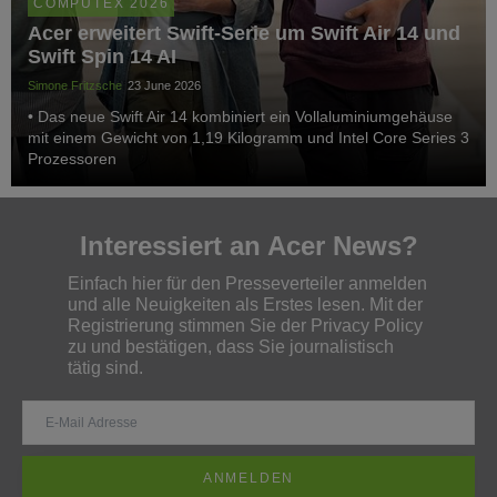
COMPUTEX 2026
Acer erweitert Swift-Serie um Swift Air 14 und
Swift Spin 14 AI
Simone Fritzsche
23 June 2026
• Das neue Swift Air 14 kombiniert ein Vollaluminiumgehäuse
mit einem Gewicht von 1,19 Kilogramm und Intel Core Series 3
Prozessoren
Interessiert an Acer News?
Einfach hier für den Presseverteiler anmelden
und alle Neuigkeiten als Erstes lesen. Mit der
Registrierung stimmen Sie der Privacy Policy
zu und bestätigen, dass Sie journalistisch
tätig sind.