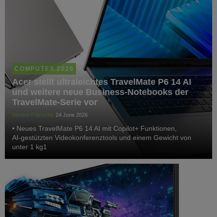
COMPUTEX 2026
Acer stellt ultraleichtes TravelMate P6 14 AI
und weitere neue Business-Notebooks der
TravelMate-Serie vor
Simone Fritzsche
24 June 2026
• Neues TravelMate P6 14 AI mit Copilot+ Funktionen,
AI‑gestützten Videokonferenztools und einem Gewicht von
unter 1 kg1