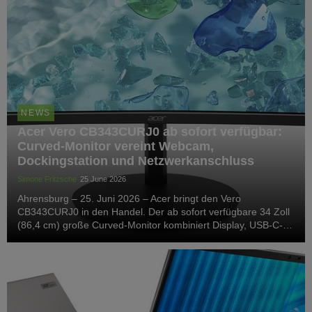
NEWS
Acer Vero CB343CURJ0 ab sofort verfügbar:
Curved-Monitor vereint Webcam,
Dockingstation und Netzwerkanschluss
Simone Fritzsche
25 June 2026
Ahrensburg – 25. Juni 2026 – Acer bringt den Vero
CB343CURJ0 in den Handel. Der ab sofort verfügbare 34 Zoll
(86,4 cm) große Curved-Monitor kombiniert Display, USB-C-
Docking, Webcam und Netzwerkanschluss in einem Gerät. Der
Monitor richtet sich an Unternehmen sowie Homeo...