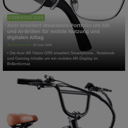
COMPUTEX 2026
Acer erweitert Wearables-Portfolio um AR-
und AI-Brillen für mobile Nutzung und
digitalen Alltag
Simone Fritzsche
23 June 2026
• Die Acer AR Vision GR0 erweitert Smartphone‑, Notebook‑
und Gaming‑Inhalte um ein mobiles AR‑Display im
Brillenformat.