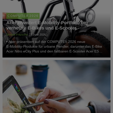
COMPUTEX 2026
Acer erweitert E‑Mobility‑Portfolio um
vernetzte E‑Bikes und E‑Scooter
Simone Fritzsche
23 June 2026
• Acer präsentiert auf der COMPUTEX 2026 neue
E‑Mobility‑Produkte für urbane Pendler, darunter das E‑Bike
Acer Nitro eCity Plus und den faltbaren E‑Scooter Acer ES
Series 3 Select.