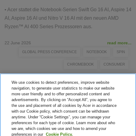
• Acer stattet die Notebook-Serien Swift Go 16 AI, Aspire 14
AI, Aspire 16 AI und Nitro V 16 AI mit den neuen AMD
Ryzen™ AI 400 Series Prozessoren aus.
22 June 2026
read more...
GLOBAL PRESS CONFERENCE
NOTEBOOK
SPIN
CHROMEBOOK
CONSUMER
We use cookies to detect preferences, improve website
navigation, to generate user statistics to make our website
more user friendly and to offer personalized content and
advertisements. By clicking on “Accept All”, you agree to
the use and placement of all cookies by Acer in accordance
with our Cookie policy, which consent can be withdrawn
anytime. Under “Cookie Settings”, you can manage your
preferences for each type of cookie. Learn more about who
1
2
3
we are, which cookies we use and how to amend your
preferences in our
Cookie Policy.