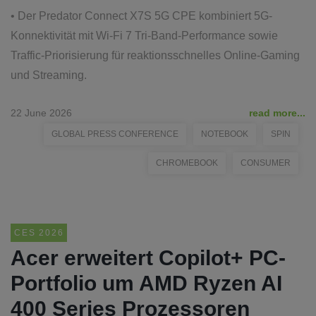
• Der Predator Connect X7S 5G CPE kombiniert 5G-
Konnektivität mit Wi-Fi 7 Tri-Band-Performance sowie
Traffic-Priorisierung für reaktionsschnelles Online-Gaming
und Streaming.
22 June 2026
read more...
GLOBAL PRESS CONFERENCE
NOTEBOOK
SPIN
CHROMEBOOK
CONSUMER
CES 2026
Acer erweitert Copilot+ PC-
Portfolio um AMD Ryzen AI
400 Series Prozessoren