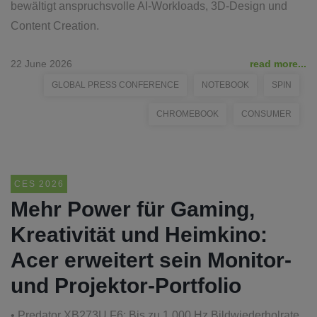
bewältigt anspruchsvolle AI-Workloads, 3D-Design und
Content Creation.
22 June 2026
read more...
GLOBAL PRESS CONFERENCE
NOTEBOOK
SPIN
CHROMEBOOK
CONSUMER
CES 2026
Mehr Power für Gaming,
Kreativität und Heimkino:
Acer erweitert sein Monitor-
und Projektor-Portfolio
• Predator XB273U F6: Bis zu 1.000 Hz Bildwiederholrate