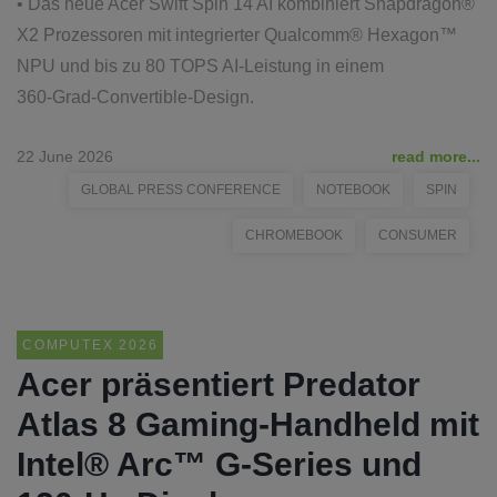
• Das neue Acer Swift Spin 14 AI kombiniert Snapdragon®
X2 Prozessoren mit integrierter Qualcomm® Hexagon™
NPU und bis zu 80 TOPS AI‑Leistung in einem
360‑Grad‑Convertible-Design.
22 June 2026
read more...
GLOBAL PRESS CONFERENCE
NOTEBOOK
SPIN
CHROMEBOOK
CONSUMER
COMPUTEX 2026
Acer präsentiert Predator
Atlas 8 Gaming-Handheld mit
Intel® Arc™ G-Series und