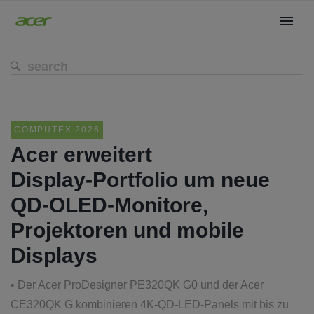
COMPUTEX 2026
Acer erweitert
Display‑Portfolio um neue
QD‑OLED‑Monitore,
Projektoren und mobile
Displays
• Der Acer ProDesigner PE320QK G0 und der Acer
CE320QK G kombinieren 4K‑QD‑LED‑Panels mit bis zu