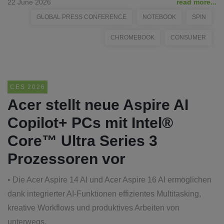
22 June 2026
read more...
GLOBAL PRESS CONFERENCE
NOTEBOOK
SPIN
CHROMEBOOK
CONSUMER
CES 2026
Acer stellt neue Aspire AI
Copilot+ PCs mit Intel®
Core™ Ultra Series 3
Prozessoren vor
• Die Acer Aspire 14 AI und Acer Aspire 16 AI ermöglichen
dank integrierter AI-Funktionen effizientes Multitasking,
kreative Workflows und produktives Arbeiten von
unterwegs.