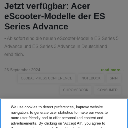
Jetzt verfügbar: Acer
eScooter-Modelle der ES
Series Advance
• Ab sofort sind die neuen eScooter-Modelle ES Series 5
Advance und ES Series 3 Advance in Deutschland
erhältlich.
26 September 2024
read more...
GLOBAL PRESS CONFERENCE
NOTEBOOK
SPIN
CHROMEBOOK
CONSUMER
We use cookies to detect preferences, improve website
navigation, to generate user statistics to make our website
more user friendly and to offer personalized content and
advertisements. By clicking on “Accept All”, you agree to